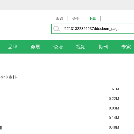
采购
企业
下载
品牌
会展
论坛
视频
期刊
专家
企业资料
1.61M
0.22M
0.03M
0.14M
知
0.48M