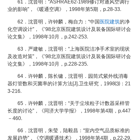
61．沈晋明：“ASHRAE62-1989修订对通风空调行
业的影响”，《暖通空调》，1998年第5期，p.28-33.
医院建筑
62．沈晋明，许钟麟，梅自力：“中国
的净
化空调设计”，《’98北京医院建筑设计及装备国际研讨会
论文集》，1998年10月，p.242-253.
63．严建敏，沈晋明：“上海医院洁净手术室的现状
及改造对策”，《’98北京医院建筑设计及装备国际研讨会
论文集》，1998年10月，p.228-235.
64．许钟麟，陈长镛，沈晋明．园筒式紫外线消毒
器灯管数和灭菌率的计算方法[J].卫生研究，1998⑶：21
3-216.
65．许钟麟，沈晋明：“关于尘埃粒子计数器采样管
长度的讨论”，《同济大学学报》，1998年第4期，p.447
－460.
66．沈晋明，朱莹，陆毅昌：“室内空气品质标准的
发展趋势”，《空调暖通技术》，1998年第4期，p.22-29.