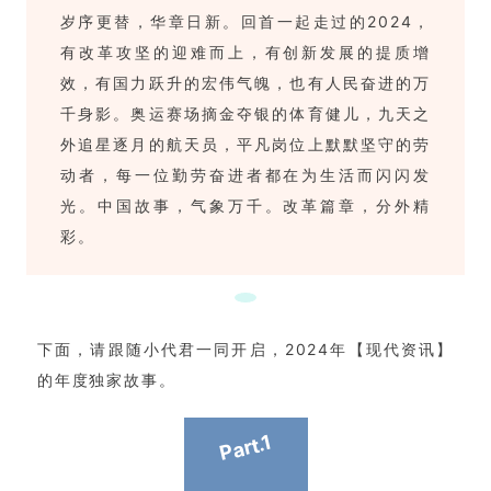
岁序更替，华章日新。回首一起走过的2024，
有改革攻坚的迎难而上，有创新发展的提质增
效，有国力跃升的宏伟气魄，也有人民奋进的万
千身影。奥运赛场摘金夺银的体育健儿，九天之
外追星逐月的航天员，平凡岗位上默默坚守的劳
动者，每一位勤劳奋进者都在为生活而闪闪发
光。中国故事，气象万千。改革篇章，分外精
彩。
下面，请跟随小代君一同开启，2024年【现代资讯】
的年度独家故事。
Part.1