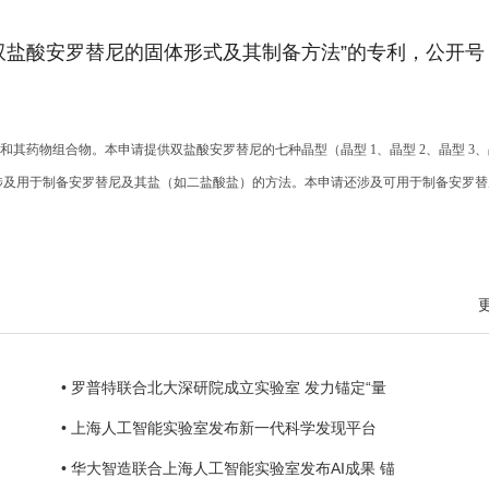
双盐酸安罗替尼的固体形式及其制备方法”的专利，公开号 
其药物组合物。本申请提供双盐酸安罗替尼的七种晶型（晶型 1、晶型 2、晶型 3、
本申请涉及用于制备安罗替尼及其盐（如二盐酸盐）的方法。本申请还涉及可用于制备安罗替
• 罗普特联合北大深研院成立实验室 发力锚定“量
• 上海人工智能实验室发布新一代科学发现平台
• 华大智造联合上海人工智能实验室发布AI成果 锚