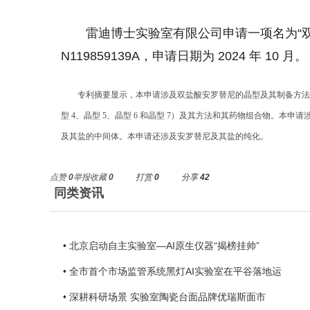
雷迪博士实验室有限公司申请一项名为“
N119859139A，申请日期为 2024 年 10 月。
专利摘要显示，本申请涉及双盐酸安罗替尼的晶型及其制备方法和
型 4、晶型 5、晶型 6 和晶型 7）及其方法和其药物组合物。
及其盐的中间体。本申请还涉及安罗替尼及其盐的纯化。
点赞
0
举报
收藏
0
打赏
0
分享
42
同类资讯
• 北京启动自主实验室—AI原生仪器“揭榜挂帅”
• 全市首个市场监管系统黑灯AI实验室在平谷落地运
• 深耕科研场景 实验室陶瓷台面品牌优瑞斯面市