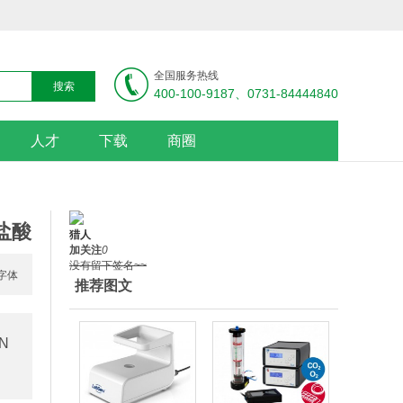
全国服务热线
400-100-9187、0731-84444840
人才
下载
商圈
盐酸
猎人
加关注
0
没有留下签名~~
推荐图文
N