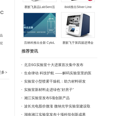
赛默飞新品LabServ活
ibidi推出Silver Line
C
晶
百林科推出全新 CytoL
赛默飞于第四届进博会
尼
推荐资讯
北京6G实验室十大进展首次集中发布
更多
>
生命律动 科技护航 ——解码实验室里的医
学“黑科技”
实验室小型喷雾干燥机：助力材料研发
的“魔法棒”
实验室新材料走进绿色“好房子”
湘江实验室发布5项创新产品
波长光电股价微涨 微纳光学实验室建设取
得进展
湖南湘江实验室发布十项科技创新成果