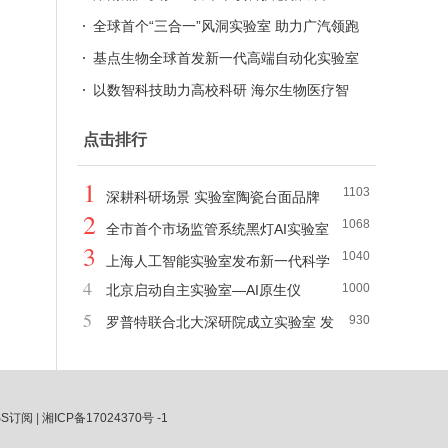
全球首个“三合一”风洞实验室 助力广汽领跑
空气动力学领域
基点生物全球首发新一代高端自动化实验室
冰箱
以数智科技助力高校科研 海尔生物医疗智
慧实验室场景升级发布
点击排行
1
1103
深耕科研场景 实验室陶瓷台面品牌
2
1068
优瑞斯面市
全市首个市场监管系统黑灯AI实验室
3
1040
在平谷落地运行
上海人工智能实验室发布新一代科学
4
1000
北京启动自主实验室—AI原生仪
发现平台
5
930
器“揭榜挂帅”
罗普特联合北大深研院成立实验室 发
力锚定“量子技术赋能AI发展”赛道
SS订阅
|
湘ICP备17024370号 -1