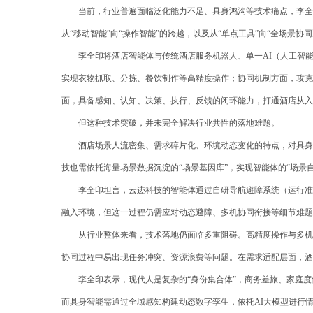
当前，行业普遍面临泛化能力不足、具身鸿沟等技术痛点，李全
从“移动智能”向“操作智能”的跨越，以及从“单点工具”向“全场景
李全印将酒店智能体与传统酒店服务机器人、单一AI（人工智
实现衣物抓取、分拣、餐饮制作等高精度操作；协同机制方面，攻克
面，具备感知、认知、决策、执行、反馈的闭环能力，打通酒店从入
但这种技术突破，并未完全解决行业共性的落地难题。
酒店场景人流密集、需求碎片化、环境动态变化的特点，对具身
技也需依托海量场景数据沉淀的“场景基因库”，实现智能体的“场景
李全印坦言，云迹科技的智能体通过自研导航避障系统（运行准
融入环境，但这一过程仍需应对动态避障、多机协同衔接等细节难题
从行业整体来看，技术落地仍面临多重阻碍。高精度操作与多机
协同过程中易出现任务冲突、资源浪费等问题。在需求适配层面，酒
李全印表示，现代人是复杂的“身份集合体”，商务差旅、家庭
而具身智能需通过全域感知构建动态数字孪生，依托AI大模型进行情