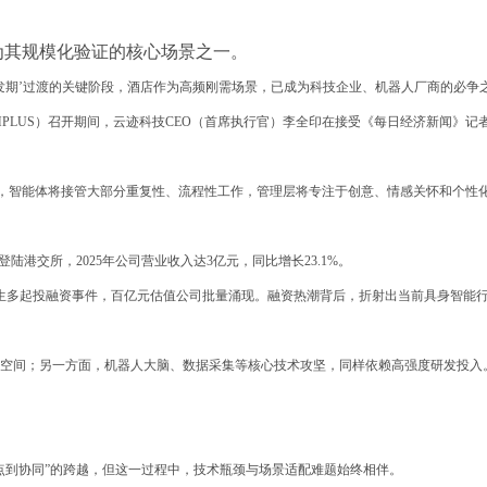
其规模化验证的核心场景之一。
爆发期’过渡的关键阶段，酒店作为高频刚需场景，已成为科技企业、机器人厂商的必争
PLUS）召开期间，云迹科技CEO（首席执行官）李全印在接受《每日经济新闻》记
同”，智能体将接管大部分重复性、流程性工作，管理层将专注于创意、情感关怀和个性
陆港交所，2025年公司营业收入达3亿元，同比增长23.1%。
产生多起投融资事件，百亿元估值公司批量涌现。融资热潮背后，折射出当前具身智能
空间；另一方面，机器人大脑、数据采集等核心技术攻坚，同样依赖高强度研发投入
点到协同”的跨越，但这一过程中，技术瓶颈与场景适配难题始终相伴。