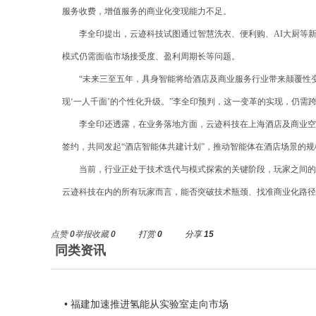
服务收费，增值服务的商业化变现能力不足。
李全印提出，云迹科技试图通过智慧洗衣、便利购、AI大厨等新
模式仍需面临市场接受度、盈利周期长等问题。
“未来三至五年，具身智能将给酒店及商业服务行业带来颠覆性
现‘一人千面’的个性化升级。”李全印预判，这一变革的实现，仍需
李全印还透露，在业务落地方面，云迹科技在上海酒店及商业空
签约，共同发起“酒店智能体共建计划”，推动智能体在酒店场景的规
当前，行业正处于技术迭代与模式探索的关键阶段，玩家之间的
云迹科技在内的所有玩家而言，能否突破技术瓶颈、找准商业化路
点赞
0
举报
收藏
0
打赏
0
分享
15
同类资讯
• 福建加速推进氢能从实验室走向市场