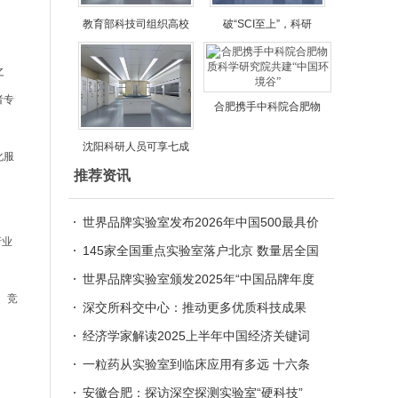
教育部科技司组织高校
破“SCI至上”，科研
之
者专
合肥携手中科院合肥物
沈阳科研人员可享七成
化服
推荐资讯
世界品牌实验室发布2026年中国500最具价
行业
值品牌
145家全国重点实验室落户北京 数量居全国
首位 将探索集群式发展
世界品牌实验室颁发2025年“中国品牌年度
。竞
大奖”
深交所科交中心：推动更多优质科技成果
从“实验室”走向“产业场”
经济学家解读2025上半年中国经济关键词
一粒药从实验室到临床应用有多远 十六条
新措施助力创新药加速跑（政策解读）
安徽合肥：探访深空探测实验室“硬科技”