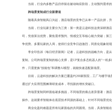
当前，行业内多数产品仍停留在被动响应阶段，主动预判需求的
跨场景复制成行业新赛道
随着具身智能风口兴起，酒店场景的竞争已从单一产品比拼，升
当前，行业玩家主要分为三类：第一类是云迹科技这类深耕酒店
司，凭借算法优势，聚焦需求预判、情感交互等核心能力突破；第三
争优势。多重玩家的入局，使得行业竞争日趋激烈，同质化现象初现
李全印告诉《每日经济新闻》记者，云迹科技的战略方向，是从
复制。公司跨场景复制的核心支撑，是UP复合多态机器人的“一机多
件，只需更换“技能包”和调整AI模型，就能快速适配新场景。
目前，云迹科技的解决方案已覆盖约200家医院，工厂与楼宇
通过扩大应用范围摊薄研发成本，寻找新的增长突破口。
跨场景复制同样面临诸多挑战，不同场景的痛点差异显著：酒店
操作。这就要求智能体在底层技术同源的基础上，针对不同场景优化“
商业化盈利难题是所有玩家面临的共同困境。当前，具身智能在