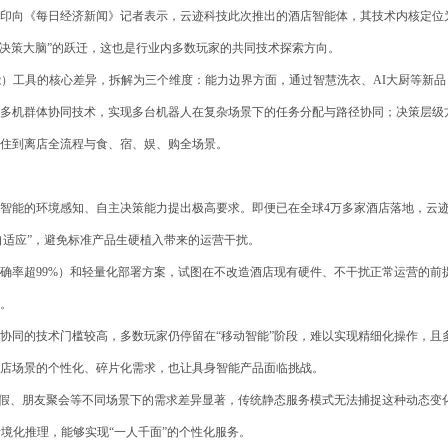
印向《每日经济新闻》记者表示，云迹科技此次推出的酒店智能体，其技术内核定位
协同决策大脑”的跃迁，这也是行业内多数玩家的共同技术探索方向。
能）工具的核心差异，拆解为三个维度：能力边界方面，通过智慧洗衣、AI大厨等新品
多机群体协同技术，实现多台机器人在复杂场景下的任务分配与路径协同；决策层级
住到离店全流程与食、宿、娱、购全场景。
智能的环境感知、自主决策能力提出极高要求。即便已在全球4万多家酒店落地，云
自适应”，避免标准产品生硬植入带来的运营干扰。
确率超99%）和轻量化部署方案，试图在不改造酒店现有硬件、不干扰正常运营的前
。
协同的技术门槛较高，多数玩家仍停留在“移动智能”阶段，难以实现精细化操作，且
店场景的个性化、碎片化需求，也让具身智能产品面临挑战。
度假、朋友聚会等不同场景下的需求差异显著，传统静态服务模式无法捕捉这种动态变
境化推理，能够实现“一人千面”的个性化服务。