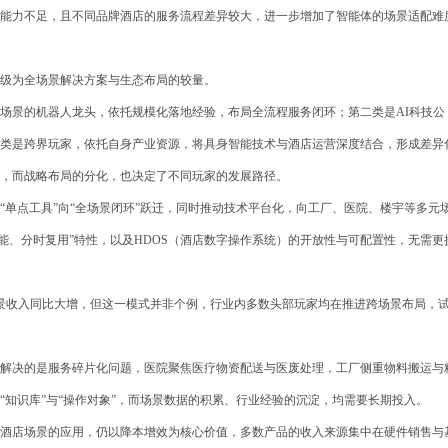
能力不足，且不同品牌酒店的服务流程差异较大，进一步增加了智能体的场景适配难
级为全场景解决方案与生态布局的较量。
场景的机器人龙头，依托规模化落地经验，布局全流程服务闭环；第二类是AI科技公
类是跨界玩家，依托自身产业资源，将具身智能技术与酒店运营深度结合，形成差异
，而战略布局的分化，也决定了不同玩家的发展路径。
“单点工具”向“全场景闭环”跃迁，同时推动技术平台化，向工厂、医院、楼宇等多元
能、分时复用”特性，以及HDOS（酒店数字操作系统）的开放性与可配置性，无需更
场景收入同比大增，但这一模式并非个例，行业内多数头部玩家均在推进跨场景布局，
解决的是服务碎片化问题，医院聚焦医疗物资配送与医废处理，工厂侧重物料搬运与
知识库”与“操作对象”，而场景数据的积累、行业经验的沉淀，均需要长期投入。
酒店场景的应用，仍以降本增效为核心价值，多数产品的收入来源集中在硬件销售与