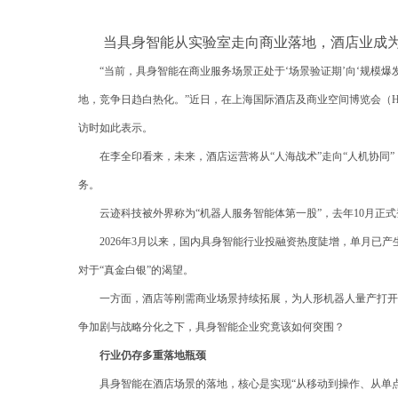
当具身智能从实验室走向商业落地，酒店业成为
“当前，具身智能在商业服务场景正处于‘场景验证期’向‘规模
地，竞争日趋白热化。”近日，在上海国际酒店及商业空间博览会（H
访时如此表示。
在李全印看来，未来，酒店运营将从“人海战术”走向“人机协
务。
云迹科技被外界称为“机器人服务智能体第一股”，去年10月正式登
2026年3月以来，国内具身智能行业投融资热度陡增，单月已
对于“真金白银”的渴望。
一方面，酒店等刚需商业场景持续拓展，为人形机器人量产打开
争加剧与战略分化之下，具身智能企业究竟该如何突围？
行业仍存多重落地瓶颈
具身智能在酒店场景的落地，核心是实现“从移动到操作、从单