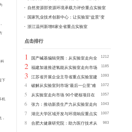
为
自然资源部资源环境承载力评价重点实验室
开放课题申请指南（2025年度）
国家乳业技术创新中心：让实验室“盆景”变
，
产业“森林”
浙江温州新增8家全省重点实验室
方
点击排行
1
1212
国产碱基编辑突围：从实验室走向全
迹科
2
1185
球治愈市场
福建加速推进氢能从实验室走向市场
3
1093
江苏省开展企业主导省重点实验室建
提下
4
1072
破解从实验室到市场“最后一公里”难
设
5
1057
题
从实验室走向市场 90个硬核项目在
多机
6
1043
宁“对决”
张力：推动新质生产力从实验室走向
7
1007
市场
湖北大学区域开发与环境响应重点实
化，
8
983
验室三年争取科研经费1.1亿元
合肥大健康研究院：助力医疗技术从