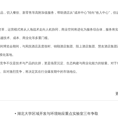
品，切入餐饮、新零售等高附加值服务，帮助酒店从“成本中心”转向“收入中心”，但
变革，运营模式将从人海战术走向人机协同，商业空间将进化为服务综合体，服务将
跨越技术、成本、商业化等多重门槛。
间博览会期间，与凤悦酒店及度假村、锦颐酒店集团、陌上酒店集团、慧友酒店集团
模化落地。
竞争不仅是技术与产品的比拼，更是场景沉淀、生态构建与商业化能力的较量。对于
径、应对激烈竞争，将决定其在行业爆发期中的市场地位。
• 湖北大学区域开发与环境响应重点实验室三年争取