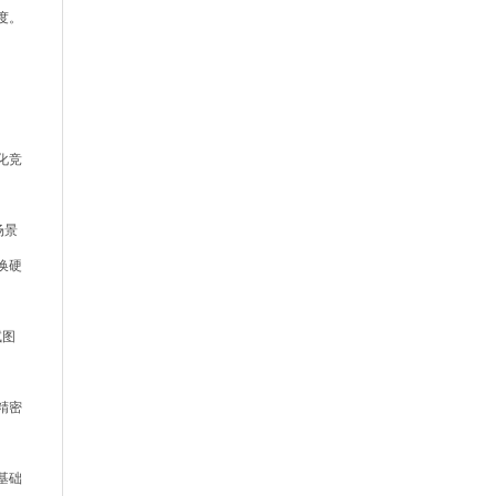
实验室走向临床应用
度。
化竞
场景
换硬
试图
精密
基础