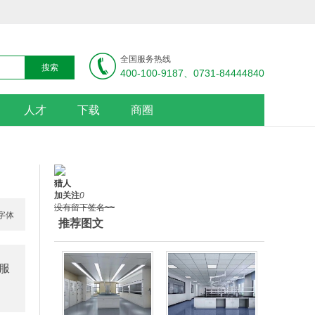
全国服务热线
400-100-9187、0731-84444840
人才
下载
商圈
猎人
加关注
0
没有留下签名~~
推荐图文
服