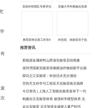
首批科研团队专家评估
安徽大学科教融合筑基
究
科学
教育部将在新工科等4
科技部、财政部关于批
推荐资讯
、有
新能源金属材料山西省实验室启动筹建
崖州湾国家实验室张掖粮油作物创新平台揭
牌
探访之江实验室：科创活水充分涌动
空间天文科学与工程应天实验室南京揭牌
吸衰
今日资讯 | 上海人工智能实验室发布下一代
层次
超智融合新架构
构建自主实验室体系 做强科学模型体系 北
京着力建设全球科学智能创新中枢
走出实验室 北京智造全速驶入量产时代