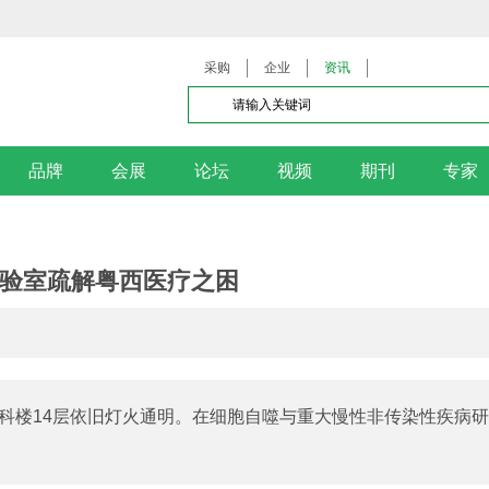
采购
企业
资讯
品牌
会展
论坛
视频
期刊
专家
验室疏解粤西医疗之困
楼14层依旧灯火通明。在细胞自噬与重大慢性非传染性疾病研