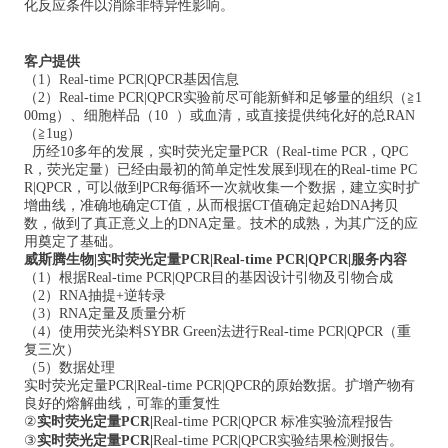
化反应条件以消除非特异性影响。
客户提供
（1）Real-time PCR
|QPCR
基因信息
（2）Real-time PCR
|QPCR实验前
尽可能新鲜和足够量的组织（≧1
00mg）、细胞样品（10 ）或血清，或直接提供纯化好的总RAN
（≧1ug）
历经10多年的发展，实时荧光定量PCR（Real-time PCR
，QPC
R，荧光定量
）已经由最初的简单定性发展到现在的Real-time PC
R
|QPCR
，可以做到PCR每循环一次就收集一个数据，建立实时扩
增曲线，准确地确定CT值，从而根据CT值确定起始DNA拷贝
数，做到了真正意义上的DNA定量。技术的成熟，为其广泛的应
用奠定了基础。
威斯腾
生物
|
实时荧光定量PCR
|
Real-time PCR
|QPCR|
服务内容
（1）根据Real-time PCR
|QPCR
目的基因设计引物及引物合成
（2）RNA抽提+逆转录
（3）RNA定量及质量分析
（4）使用荧光染料SYBR Green法进行Real-time PCR
|QPCR
（重
复三次）
（5）数据处理
实时荧光定量PCR
|
Real-time PCR
|QPCR
的原始数据。扩增产物有
良好的熔解曲线，可靠的重复性
②
实时荧光定量PCR
|
Real-time PCR
|QPCR
标准实验流程报告
③
实时荧光定量PCR
|
Real-time PCR
|QPCR
实验结果检测报告。