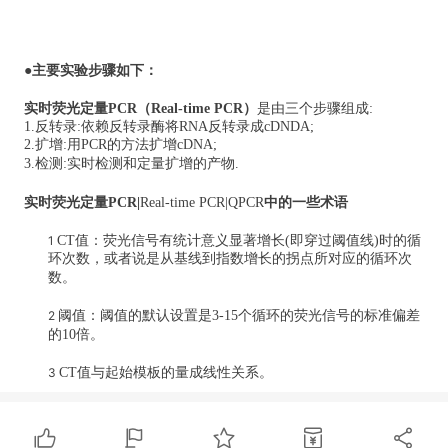
●主要实验步骤如下：
实时荧光定量PCR（Real-time PCR）
是由三个步骤组成:
1.反转录:依赖反转录酶将RNA反转录成cDNDA;
2.扩增:用PCR的方法扩增cDNA;
3.检测:实时检测和定量扩增的产物.
实时荧光定量PCR
|
Real-time PCR
|QPCR
中的一些术语
1
CT值：荧光信号有统计意义显著增长(即穿过阈值线)时的循
环次数，或者说是从基线到指数增长的拐点所对应的循环次
数。
2
阈值：阈值的默认设置是3-15个循环的荧光信号的标准偏差
的10倍。
3
CT值与起始模板的量成线性关系。