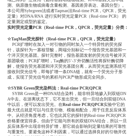
测、病原微生物或病毒含量检测、基因差异表达、基因分型）。
本公司用Sybrgreen法或者Taqman法Real-time PCR
，QPCR，荧光
定量
）对DNA/RNA 进行实时荧光定量PCR（Real-time PCR） 的
定量测定或型的鉴定。
实时荧光定量PCR（Real-time PCR
，QPCR，荧光定量
）
分类：
☆TaqMan荧光探针
（
Real-time PCR
，QPCR，荧光定量
）
PCR扩增时在加入一对引物的同时加入一个特异性的荧光探
针，该探针为一寡核苷酸，两端分别标记一个报告荧光基团和一
个淬灭荧光基团。探针完整时，报告基团发射的荧光信号被淬灭
基团吸收；PCR扩增时，Taq酶的5‘-3‘外切酶活性将探针酶切降
解，使报告荧光基团和淬灭荧光基团分离，从而荧光监测系统可
接收到荧光信号，即每扩增一条DNA链，就有一个荧光分子形
成，实现了荧光信号的累积与PCR产物形成完全同步。
☆SYBR Green荧光染料
法：
Real-time PCR
|QPCR
SYBR Green是一种DNA结合染料，能非特异地掺入到双链DN
A中去。在游离状态下，它不发出荧光，但一旦结合到双链DNA
中以后，便可以发出荧光。
在
Real-time PCR
|QPCR
实验中
它的
最大优点就是可以与任意引物、模板相配合，用于任意反应体系
中。从经济角度考虑，它也比其它的探针的Real-time PCR
|QPCR
价格要便宜得多。但由于它能与所有的双链DNA结合，所以一旦
反应体系中出现非特异扩增，那它就会影响到定量结果的可靠性
与重复性。要避免这种不利因素，可以通过选择良好的引物并优