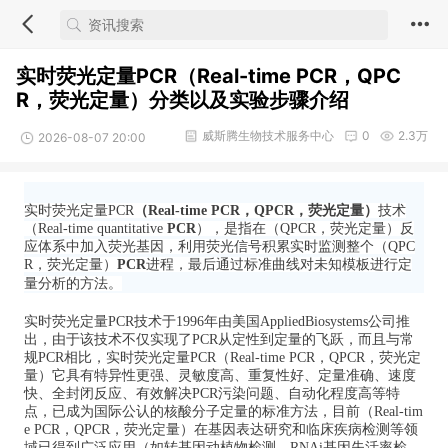
实时荧光定量PCR（Real-time PCR，QPC
R，荧光定量）分类以及实验步骤介绍
威斯腾生物技术服务中心
0
2.3万
2026-08-07 20:00
实时荧光定量PCR
（Real-time PCR
，QPCR，荧光定量
）
技术
（Real-time quantitative
PCR
），是指在
（QPCR，荧光定量）
反
应体系中加入荧光基因，利用荧光信号积累实时监测整个
（QPC
R，荧光定量）
PCR
进程，最后通过标准曲线对未知模板进行定
量分析的方法。
实时荧光定量PCR技术于1996年由美国AppliedBiosystems公司推
出，由于该技术不仅实现了PCR从定性到定量的飞跃，而且与常
规PCR相比，实时荧光定量PCR（Real-time PCR
，QPCR，荧光定
量
）它具有特异性更强、灵敏度高、重复性好、定量准确、速度
快、全封闭反应
、
有效解决PCR污染问题、自动化程度高等特
点，已成为国际公认的核酸分子定量的标准方法，目前（Real-tim
e PCR
，QPCR，荧光定量
）在基因表达研究和临床疾病检测等领
域已得到广泛应用（如转基因动植物检测、RNAi基因失活率检