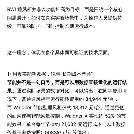
RWI 通风柜并非以功能堆高为目标，而是围绕一个核心
问题展开：
如何在真实实验场景中，为操作人员提供持
续、可靠的防护，同时控制长期运行成本。
这一理念，体现在多个具体而可验证的技术层面。
1) 用真实能耗数据，说明“长期成本差异”
节能并不是一句口号，而是可以用数据直接量化的运行结
果。
通过实际场景的数据对比，可以得出，在同等使用情
况下，普通通风柜年运行能耗费用约
34,944
元
/
台，
而
Waldner
节能型通风柜仅约
13,312
元
/
台。通过更低
的面风速与智能风量控制，
Waldner
可实现
约
52%
的节
能效果，单台每年节省约
21,632
元运行成本
（以上数据
仅基于电费按照0.0083
¥
/
m³计算得出
）
。